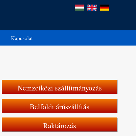
Kapcsolat
Nemzetközi szállítmányozás
Belföldi árúszállítás
Raktározás