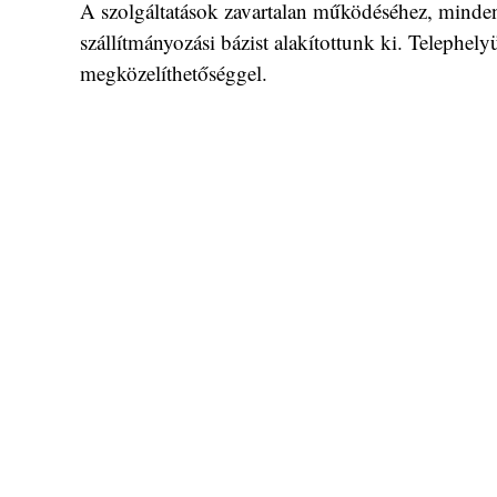
A szolgáltatások zavartalan működéséhez, minden s
szállítmányozási bázist alakítottunk ki. Telephelyü
megközelíthetőséggel.