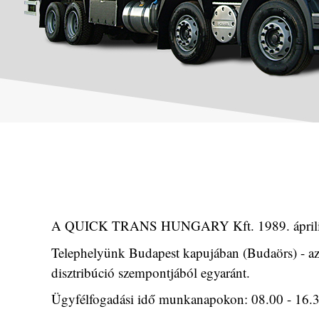
A QUICK TRANS HUNGARY Kft. 1989. áprilisában
Telephelyünk Budapest kapujában (Budaörs) - az M
disztribúció szempontjából egyaránt.
Ügyfélfogadási idő munkanapokon: 08.00 - 16.30