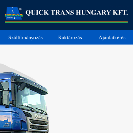
Szállítmányozás
Raktározás
Ajánlatkérés