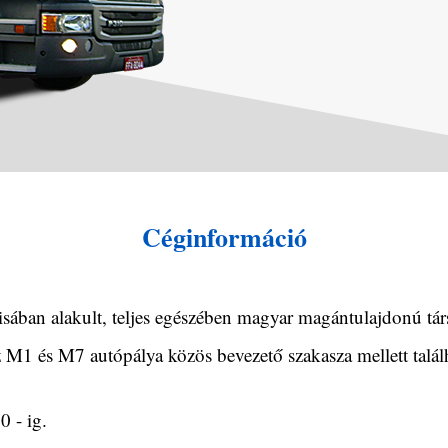
Céginformáció
 alakult, teljes egészében magyar magántulajdonú tár
1 és M7 autópálya közös bevezető szakasza mellett találhat
 - ig.