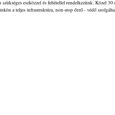
zükséges eszközzel és feltétellel rendelkezünk. Közel 30 év
nkön a teljes infrastruktúra, non-stop őrző - védő szolgáltatá